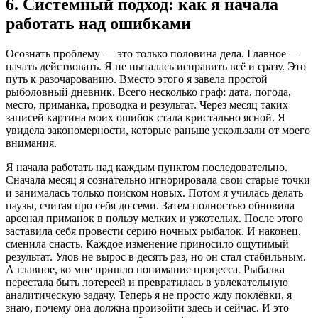
6. Системный подход: как я начала
работать над ошибками
Осознать проблему — это только половина дела. Главное —
начать действовать. Я не пыталась исправить всё и сразу. Это
путь к разочарованию. Вместо этого я завела простой
рыболовный дневник. Всего несколько граф: дата, погода,
место, приманка, проводка и результат. Через месяц таких
записей картина моих ошибок стала кристально ясной. Я
увидела закономерности, которые раньше ускользали от моего
внимания.
Я начала работать над каждым пунктом последовательно.
Сначала месяц я сознательно игнорировала свои старые точки
и занималась только поиском новых. Потом я училась делать
паузы, считая про себя до семи. Затем полностью обновила
арсенал приманок в пользу мелких и узкотелых. После этого
заставила себя провести серию ночных рыбалок. И наконец,
сменила снасть. Каждое изменение приносило ощутимый
результат. Улов не вырос в десять раз, но он стал стабильным.
А главное, ко мне пришло понимание процесса. Рыбалка
перестала быть лотереей и превратилась в увлекательную
аналитическую задачу. Теперь я не просто жду поклёвки, я
знаю, почему она должна произойти здесь и сейчас. И это