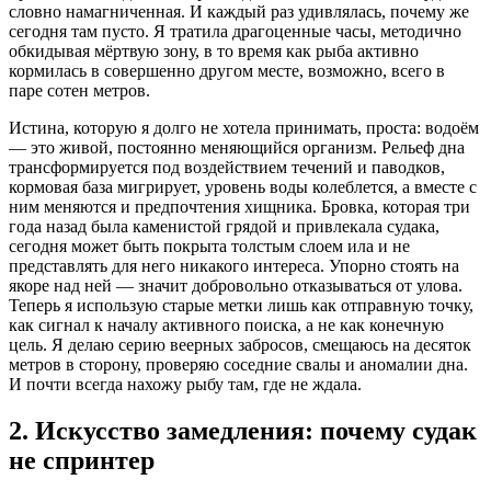
словно намагниченная. И каждый раз удивлялась, почему же
сегодня там пусто. Я тратила драгоценные часы, методично
обкидывая мёртвую зону, в то время как рыба активно
кормилась в совершенно другом месте, возможно, всего в
паре сотен метров.
Истина, которую я долго не хотела принимать, проста: водоём
— это живой, постоянно меняющийся организм. Рельеф дна
трансформируется под воздействием течений и паводков,
кормовая база мигрирует, уровень воды колеблется, а вместе с
ним меняются и предпочтения хищника. Бровка, которая три
года назад была каменистой грядой и привлекала судака,
сегодня может быть покрыта толстым слоем ила и не
представлять для него никакого интереса. Упорно стоять на
якоре над ней — значит добровольно отказываться от улова.
Теперь я использую старые метки лишь как отправную точку,
как сигнал к началу активного поиска, а не как конечную
цель. Я делаю серию веерных забросов, смещаюсь на десяток
метров в сторону, проверяю соседние свалы и аномалии дна.
И почти всегда нахожу рыбу там, где не ждала.
2. Искусство замедления: почему судак
не спринтер