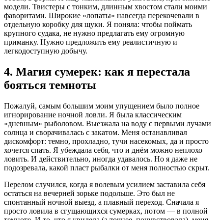
модели. Твистеры с тонким, длинным хвостом стали моими
фаворитами. Широкие «лопаты» навсегда перекочевали в
отдельную коробку для щуки. Я поняла: чтобы поймать
крупного судака, не нужно предлагать ему огромную
приманку. Нужно предложить ему реалистичную и
легкодоступную добычу.
4. Магия сумерек: как я перестала
бояться темноты
Пожалуй, самым большим моим упущением было полное
игнорирование ночной ловли. Я была классическим
«дневным» рыболовом. Выезжала на воду с первыми лучами
солнца и сворачивалась с закатом. Меня останавливал
дискомфорт: темно, прохладно, тучи насекомых, да и просто
хочется спать. Я убеждала себя, что и днём можно неплохо
ловить. И действительно, иногда удавалось. Но я даже не
подозревала, какой пласт рыбалки от меня полностью скрыт.
Перелом случился, когда я волевым усилием заставила себя
остаться на вечерней зорьке подольше. Это был не
спонтанный ночной выезд, а плавный переход. Сначала я
просто ловила в сгущающихся сумерках, потом — в полной
темноте. И то, что я увидела (а точнее, почувствовала), меня