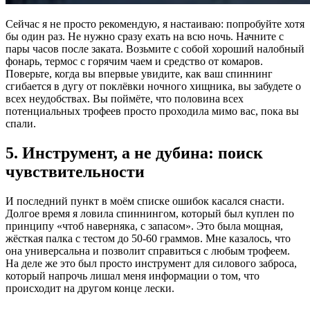
Сейчас я не просто рекомендую, я настаиваю: попробуйте хотя
бы один раз. Не нужно сразу ехать на всю ночь. Начните с
пары часов после заката. Возьмите с собой хороший налобный
фонарь, термос с горячим чаем и средство от комаров.
Поверьте, когда вы впервые увидите, как ваш спиннинг
сгибается в дугу от поклёвки ночного хищника, вы забудете о
всех неудобствах. Вы поймёте, что половина всех
потенциальных трофеев просто проходила мимо вас, пока вы
спали.
5. Инструмент, а не дубина: поиск
чувствительности
И последний пункт в моём списке ошибок касался снасти.
Долгое время я ловила спиннингом, который был куплен по
принципу «чтоб наверняка, с запасом». Это была мощная,
жёсткая палка с тестом до 50-60 граммов. Мне казалось, что
она универсальна и позволит справиться с любым трофеем.
На деле же это был просто инструмент для силового заброса,
который напрочь лишал меня информации о том, что
происходит на другом конце лески.