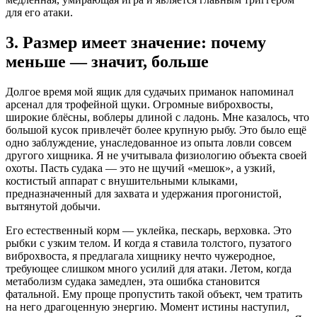
для его атаки.
3. Размер имеет значение: почему
меньше — значит, больше
Долгое время мой ящик для судачьих приманок напоминал
арсенал для трофейной щуки. Огромные виброхвосты,
широкие блёсны, воблеры длиной с ладонь. Мне казалось, что
большой кусок привлечёт более крупную рыбу. Это было ещё
одно заблуждение, унаследованное из опыта ловли совсем
другого хищника. Я не учитывала физиологию объекта своей
охоты. Пасть судака — это не щучий «мешок», а узкий,
костистый аппарат с внушительными клыками,
предназначенный для захвата и удержания прогонистой,
вытянутой добычи.
Его естественный корм — уклейка, пескарь, верховка. Это
рыбки с узким телом. И когда я ставила толстого, пузатого
виброхвоста, я предлагала хищнику нечто чужеродное,
требующее слишком много усилий для атаки. Летом, когда
метаболизм судака замедлен, эта ошибка становится
фатальной. Ему проще пропустить такой объект, чем тратить
на него драгоценную энергию. Момент истины наступил,