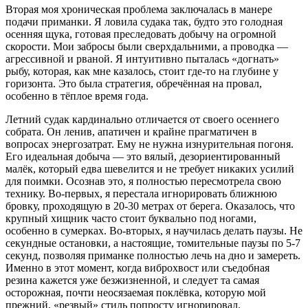
Вторая моя хроническая проблема заключалась в манере
подачи приманки. Я ловила судака так, будто это голодная
осенняя щука, готовая преследовать добычу на огромной
скорости. Мои забросы были сверхдальними, а проводка —
агрессивной и рваной. Я интуитивно пыталась «догнать»
рыбу, которая, как мне казалось, стоит где-то на глубине у
горизонта. Это была стратегия, обречённая на провал,
особенно в тёплое время года.
Летний судак кардинально отличается от своего осеннего
собрата. Он ленив, апатичен и крайне прагматичен в
вопросах энергозатрат. Ему не нужна изнурительная погоня.
Его идеальная добыча — это вялый, дезориентированный
малёк, который едва шевелится и не требует никаких усилий
для поимки. Осознав это, я полностью пересмотрела свою
технику. Во-первых, я перестала игнорировать ближнюю
бровку, проходящую в 20-30 метрах от берега. Оказалось, что
крупный хищник часто стоит буквально под ногами,
особенно в сумерках. Во-вторых, я научилась делать паузы. Не
секундные остановки, а настоящие, томительные паузы по 5-7
секунд, позволяя приманке полностью лечь на дно и замереть.
Именно в этот момент, когда виброхвост или съедобная
резина кажется уже безжизненной, и следует та самая
осторожная, почти неосязаемая поклёвка, которую мой
прежний, «резвый» стиль попросту игнорировал.