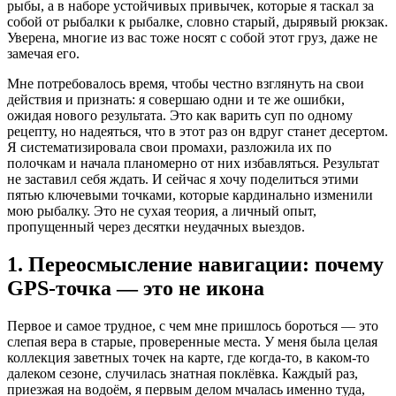
рыбы, а в наборе устойчивых привычек, которые я таскал за
собой от рыбалки к рыбалке, словно старый, дырявый рюкзак.
Уверена, многие из вас тоже носят с собой этот груз, даже не
замечая его.
Мне потребовалось время, чтобы честно взглянуть на свои
действия и признать: я совершаю одни и те же ошибки,
ожидая нового результата. Это как варить суп по одному
рецепту, но надеяться, что в этот раз он вдруг станет десертом.
Я систематизировала свои промахи, разложила их по
полочкам и начала планомерно от них избавляться. Результат
не заставил себя ждать. И сейчас я хочу поделиться этими
пятью ключевыми точками, которые кардинально изменили
мою рыбалку. Это не сухая теория, а личный опыт,
пропущенный через десятки неудачных выездов.
1. Переосмысление навигации: почему
GPS-точка — это не икона
Первое и самое трудное, с чем мне пришлось бороться — это
слепая вера в старые, проверенные места. У меня была целая
коллекция заветных точек на карте, где когда-то, в каком-то
далеком сезоне, случилась знатная поклёвка. Каждый раз,
приезжая на водоём, я первым делом мчалась именно туда,