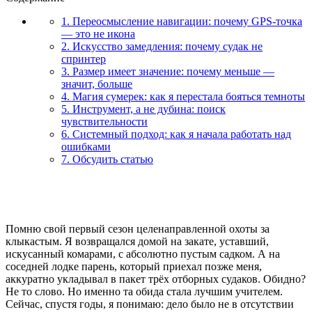
1. Переосмысление навигации: почему GPS-точка
— это не икона
2. Искусство замедления: почему судак не
спринтер
3. Размер имеет значение: почему меньше —
значит, больше
4. Магия сумерек: как я перестала бояться темноты
5. Инструмент, а не дубина: поиск
чувствительности
6. Системный подход: как я начала работать над
ошибками
7. Обсудить статью
Помню свой первый сезон целенаправленной охоты за
клыкастым. Я возвращался домой на закате, уставший,
искусанный комарами, с абсолютно пустым садком. А на
соседней лодке парень, который приехал позже меня,
аккуратно укладывал в пакет трёх отборных судаков. Обидно?
Не то слово. Но именно та обида стала лучшим учителем.
Сейчас, спустя годы, я понимаю: дело было не в отсутствии